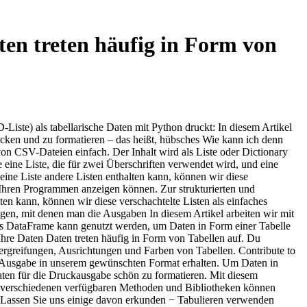
ten treten häufig in Form von
-Liste) als tabellarische Daten mit Python druckt: In diesem Artikel
rucken und zu formatieren – das heißt, hübsches Wie kann ich denn
on CSV-Dateien einfach. Der Inhalt wird als Liste oder Dictionary
 eine Liste, die für zwei Überschriften verwendet wird, und eine
ine Liste andere Listen enthalten kann, können wir diese
in Ihren Programmen anzeigen können. Zur strukturierten und
ten kann, können wir diese verschachtelte Listen als einfaches
gen, mit denen man die Ausgaben In diesem Artikel arbeiten wir mit
das DataFrame kann genutzt werden, um Daten in Form einer Tabelle
Ihre Daten Daten treten häufig in Form von Tabellen auf. Du
bergreifungen, Ausrichtungen und Farben von Tabellen. Contribute to
ie Ausgabe in unserem gewünschten Format erhalten. Um Daten in
aten für die Druckausgabe schön zu formatieren. Mit diesem
r verschiedenen verfügbaren Methoden und Bibliotheken können
 Lassen Sie uns einige davon erkunden − Tabulieren verwenden