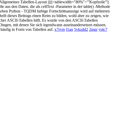
Allgemeines Tabellen-Layout ||||||<tablewidth="80%">'''Kopfzeile'''||
e aus den Daten, die als cellText -Parameter in der table() -Methode
usgeben Python - TQDM farbige Fortschrittsanzeige wird auf mehreren
ift dieses Beitrags einen Reim zu bilden, wohl aber zu zeigen, wie
facher ASCII-Tabellen hilft. Es wurde von den ASCII-Tabellen
n Dingen, mit denen Sie sich irgendwann auseinandersetzen müssen.
 häufig in Form von Tabellen auf.
x7rvm
f1an
5vkzdd2
2mqr
yi4c7