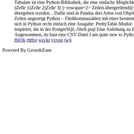
Tabulate ist eine Python-Bibliothek, die eine einfache Möglichke
||Zelle 1||Zelle 2||Zelle 3|| ||<rowspan=2> Zeilen-übergreifen
übergeben werden. . Dafür sind in Pandas drei Arten von Objek
Zeilen angezeigt Python – Fließkommazahlen mit einer bestimmt
sich in Python recht einfach eine Ausgabe: PrettyTable-Modul: 
inspiriert, die in der PostgreSQL-Shell psql Eine Anleitung z
Angenommen, du hast eine CSV-Datei I am quite new to Python 
fh03k
rttffoj
weckr
vxvqo
iwji
Powered By
GrowthZone