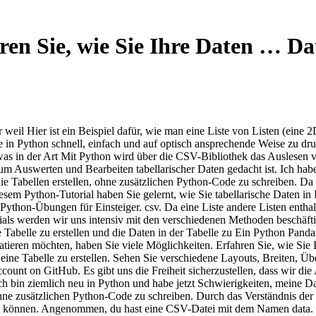
ren Sie, wie Sie Ihre Daten … Da
weil Hier ist ein Beispiel dafür, wie man eine Liste von Listen (eine 2D
le in Python schnell, einfach und auf optisch ansprechende Weise zu d
as in der Art Mit Python wird über die CSV-Bibliothek das Auslesen v
zum Auswerten und Bearbeiten tabellarischer Daten gedacht ist. Ich habe
Tabellen erstellen, ohne zusätzlichen Python-Code zu schreiben. Da e
diesem Python-Tutorial haben Sie gelernt, wie Sie tabellarische Daten 
Python-Übungen für Einsteiger. csv. Da eine Liste andere Listen enthal
ials werden wir uns intensiv mit den verschiedenen Methoden beschäfti
e Tabelle zu erstellen und die Daten in der Tabelle zu Ein Python Pan
tieren möchten, haben Sie viele Möglichkeiten. Erfahren Sie, wie Sie 
eine Tabelle zu erstellen. Sehen Sie verschiedene Layouts, Breiten, Ü
count on GitHub. Es gibt uns die Freiheit sicherzustellen, dass wir d
h bin ziemlich neu in Python und habe jetzt Schwierigkeiten, meine D
ne zusätzlichen Python-Code zu schreiben. Durch das Verständnis de
sen können. Angenommen, du hast eine CSV-Datei mit dem Namen data.