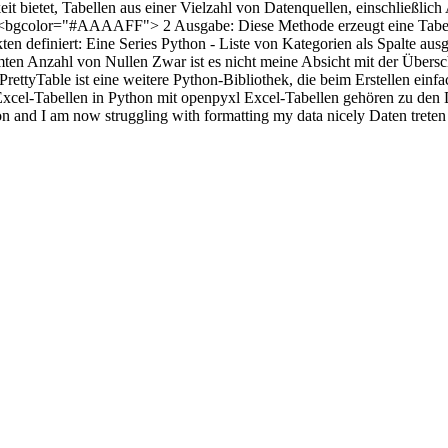
it bietet, Tabellen aus einer Vielzahl von Datenquellen, einschließlich 
d||||<bgcolor="#AAAAFF"> 2 Ausgabe: Diese Methode erzeugt eine Tabell
ten definiert: Eine Series Python - Liste von Kategorien als Spalte a
en Anzahl von Nullen Zwar ist es nicht meine Absicht mit der Überschr
PrettyTable ist eine weitere Python-Bibliothek, die beim Erstellen ein
u Excel-Tabellen in Python mit openpyxl Excel-Tabellen gehören zu de
and I am now struggling with formatting my data nicely Daten treten