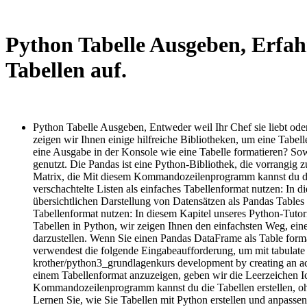
Python Tabelle Ausgeben, Erfah
Tabellen auf.
Python Tabelle Ausgeben, Entweder weil Ihr Chef sie liebt oder 
zeigen wir Ihnen einige hilfreiche Bibliotheken, um eine Tabel
eine Ausgabe in der Konsole wie eine Tabelle formatieren? Sow
genutzt. Die Pandas ist eine Python-Bibliothek, die vorrangig 
Matrix, die Mit diesem Kommandozeilenprogramm kannst du die 
verschachtelte Listen als einfaches Tabellenformat nutzen: In 
übersichtlichen Darstellung von Datensätzen als Pandas Tables 
Tabellenformat nutzen: In diesem Kapitel unseres Python-Tutor
Tabellen in Python, wir zeigen Ihnen den einfachsten Weg, ein
darzustellen. Wenn Sie einen Pandas DataFrame als Table forma
verwendest die folgende Eingabeaufforderung, um mit tabulate 
krother/python3_grundlagenkurs development by creating an ac
einem Tabellenformat anzuzeigen, geben wir die Leerzeichen Ic
Kommandozeilenprogramm kannst du die Tabellen erstellen, oh
Lernen Sie, wie Sie Tabellen mit Python erstellen und anpas